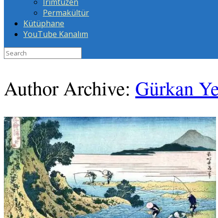
Irımtüzen
Permakültür
Kütüphane
YouTube Kanalım
Search
for:
Author Archive:
Gürkan Ye