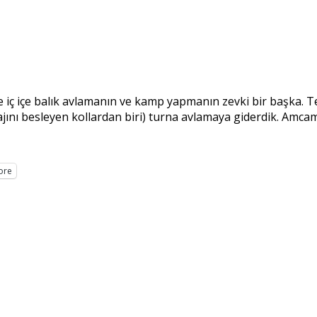
le iç içe balık avlamanın ve kamp yapmanın zevki bir başka. T
jını besleyen kollardan biri) turna avlamaya giderdik. Amcam 
ore