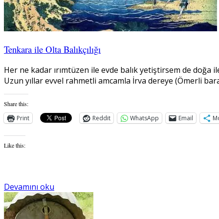
Tenkara ile Olta Balıkçılığı
Her ne kadar ırımtüzen ile evde balık yetiştirsem de doğa i
Uzun yıllar evvel rahmetli amcamla İrva dereye (Ömerli bara
Share this:
Print
Reddit
WhatsApp
Email
M
Like this:
Devamını oku