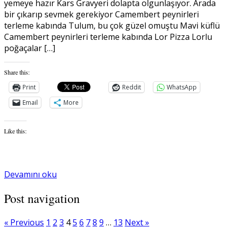
yemeye hazır Kars Gravyeri dolapta olgunlaşıyor. Arada
bir çıkarıp sevmek gerekiyor Camembert peynirleri
terleme kabında Tulum, bu çok güzel omuştu Mavi küflü
Camembert peynirleri terleme kabında Lor Pizza Lorlu
poğaçalar […]
Share this:
Print
Reddit
WhatsApp
Email
More
Like this:
Devamını oku
Post navigation
« Previous
1
2
3
4
5
6
7
8
9
…
13
Next »